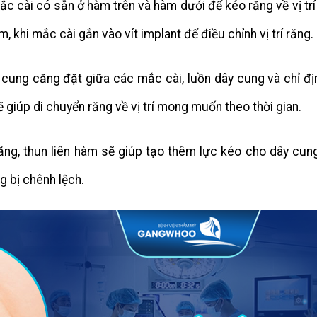
c cài có sẵn ở hàm trên và hàm dưới để kéo răng về vị tr
 khi mắc cài gắn vào vít implant để điều chỉnh vị trí răng.
 cung căng đặt giữa các mắc cài, luồn dây cung và chỉ đị
 giúp di chuyển răng về vị trí mong muốn theo thời gian.
răng, thun liên hàm sẽ giúp tạo thêm lực kéo cho dây cung
g bị chênh lệch.