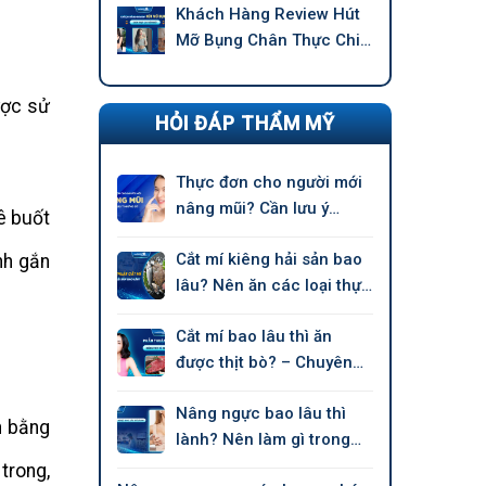
Khách Hàng Review Hút
Mỡ Bụng Chân Thực Chi
Tiết –
ược sử
HỎI ĐÁP THẨM MỸ
Thực đơn cho người mới
nâng mũi? Cần lưu ý
ê buốt
những gì?
Cắt mí kiêng hải sản bao
nh gắn
lâu? Nên ăn các loại thực
phẩm nào?
Cắt mí bao lâu thì ăn
được thịt bò? – Chuyên
gia nói
Nâng ngực bao lâu thì
h bằng
lành? Nên làm gì trong
giai đoạn hồi phục?
trong,