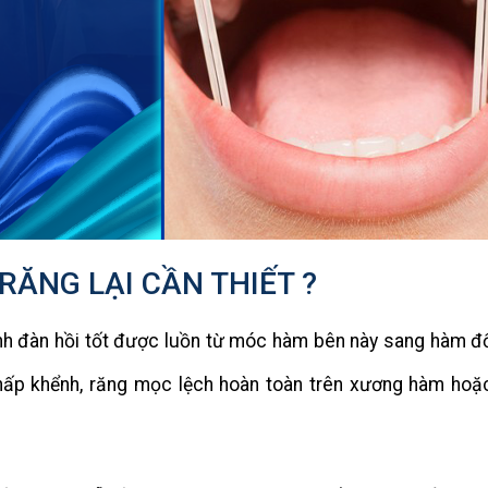
RĂNG LẠI CẦN THIẾT ?
tính đàn hồi tốt được luồn từ móc hàm bên này sang hàm đố
khấp khểnh, răng mọc lệch hoàn toàn trên xương hàm hoặ