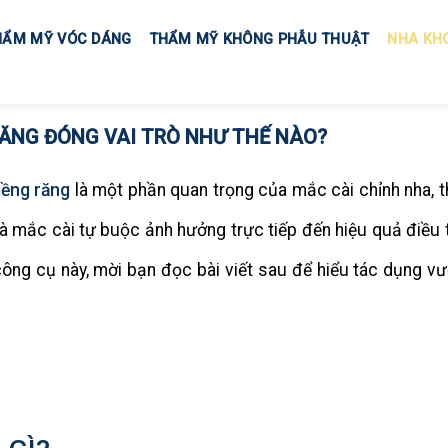
HẨM MỸ VÓC DÁNG
THẨM MỸ KHÔNG PHẪU THUẬT
NHA KH
RĂNG ĐÓNG VAI TRÒ NHƯ THẾ NÀO?
iềng răng
là một phần quan trọng của mắc cài chỉnh nha, 
 mắc cài tự buộc ảnh hưởng trực tiếp đến hiệu quả điều t
ông cụ này, mời bạn đọc bài viết sau để hiểu tác dụng vượ