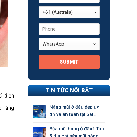
SUBMIT
TIN TỨC NỔI BẬT
i diện
Nâng mũi ở đâu đẹp uy
c răng
tín và an toàn tại Sài
Gòn?
Sửa mũi hỏng ở đâu? Top
5 địa chỉ sửa mũi hỏng uy