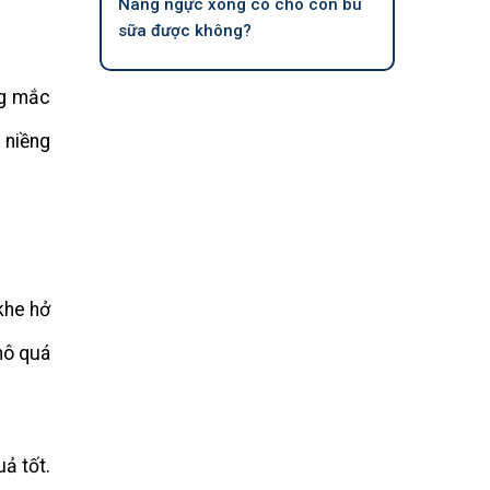
Nâng ngực xong có cho con bú
sữa được không?
ng mắc
 niềng
khe hở
hô quá
ả tốt.