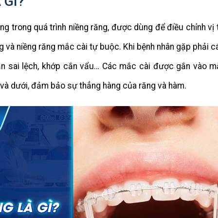
 GÌ?
g trong quá trình niềng răng, được dùng để điều chỉnh vị t
g và niềng răng mắc cài tự buộc. Khi bệnh nhân gặp phải c
ắn sai lệch, khớp cắn vẩu… Các mắc cài được gắn vào m
 và dưới, đảm bảo sự thẳng hàng của răng và hàm.