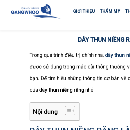
Skip
to
GIỚI THIỆU
THẨM MỸ
T
content
DÂY THUN NIỀNG 
Trong quá trình điều trị chỉnh nha,
dây thun n
được sử dụng trong mắc cài thông thường và
bạn. Để tìm hiểu những thông tin cơ bản về c
của
dây thun niềng răng
nhé.
Nội dung