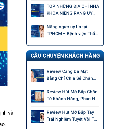
TOP NHỮNG ĐỊA CHỈ NHA
KHOA NIỀNG RĂNG UY
TÍN TẠI TPHCM
Nâng ngực uy tín tại
TPHCM – Bệnh viện Thẩm
mỹ GANGWHOO
CÂU CHUYỆN KHÁCH HÀNG
Review Căng Da Mặt
Bằng Chỉ Chia Sẻ Chân
Thực Của Khách Hàng
Review Hút Mỡ Bắp Chân
Từ Khách Hàng, Phản Hồi
Chân Thực
Review Hút Mỡ Bắp Tay
ịnh và
Trải Nghiệm Tuyệt Vời Từ
ao.
Khách Hàng