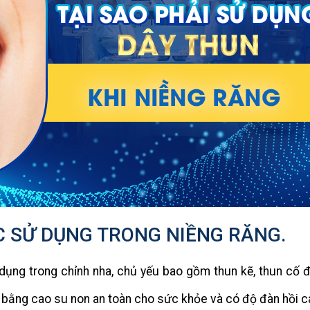
C SỬ DỤNG TRONG NIỀNG RĂNG.
 dụng trong chỉnh nha, chủ yếu bao gồm thun kẽ, thun cố đ
bằng cao su non an toàn cho sức khỏe và có độ đàn hồi c