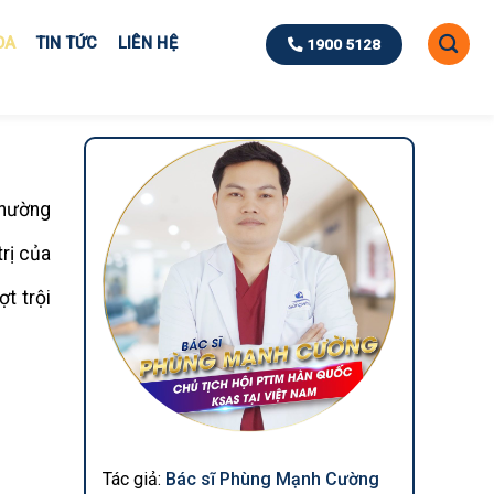
OA
TIN TỨC
LIÊN HỆ
1900 5128
thường
rị của
t trội
Tác giả:
Bác sĩ Phùng Mạnh Cường