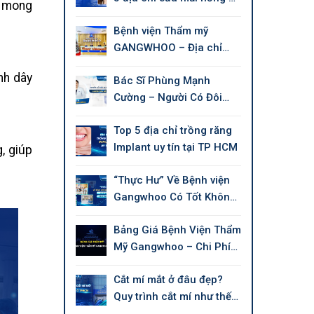
í mong
tín tại Tphcm
Bệnh viện Thẩm mỹ
GANGWHOO – Địa chỉ
làm đẹp chuẩn Quốc tế
nh dây
Bác Sĩ Phùng Mạnh
Cường – Người Có Đôi
Tay Tài Hoa Chuyên Thẩm
Top 5 địa chỉ trồng răng
Mỹ Làm Đẹp
Implant uy tín tại TP HCM
, giúp
“Thực Hư” Về Bệnh viện
Gangwhoo Có Tốt Không,
Có Uy Tín Không?
Bảng Giá Bệnh Viện Thẩm
Mỹ Gangwhoo – Chi Phí
Mới 2026
Cắt mí mắt ở đâu đẹp?
Quy trình cắt mí như thế
nào?