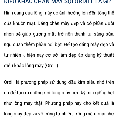
ĐIÊU KHẮC CHÂN MÀY SỢI ORDILL LÀ GÌ?
Hình dáng của lông mày có ảnh hưởng lớn đến tổng thể
của khuôn mặt. Dáng chân mày đẹp và có phần đuôi
nhọn sẽ giúp gương mặt trở nên thanh tú, sáng sủa,
ngũ quan thêm phần nổi bật. Để tạo dáng mày đẹp và
tự nhiên -, hiện nay cơ sở làm đẹp áp dụng kỹ thuật
điêu khắc lông mày (Ordill).
Ordill là phương pháp sử dụng đầu kim siêu nhỏ trên
da để tạo ra những sợi lông mày cực kỳ mịn giống hệt
như lông mày thật. Phương pháp này cho kết quả là
lông mày đẹp và vô cùng tự nhiên, trông mềm mại như