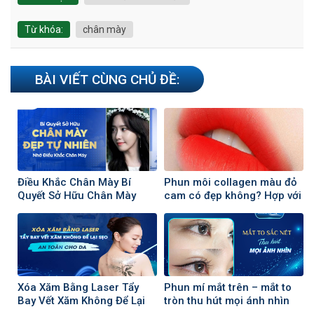
Từ khóa:
chân mày
BÀI VIẾT CÙNG CHỦ ĐỀ:
Điều Khắc Chân Mày Bí
Phun môi collagen màu đỏ
Quyết Sở Hữu Chân Mày
cam có đẹp không? Hợp với
Đẹp Đẹp Tự Nhiên
ai?
Xóa Xăm Bằng Laser Tẩy
Phun mí mắt trên – mắt to
Bay Vết Xăm Không Để Lại
tròn thu hút mọi ánh nhìn