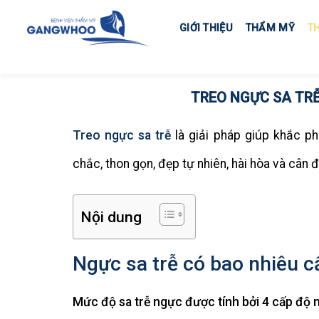
Skip
to
GIỚI THIỆU
THẨM MỸ
T
content
TREO NGỰC SA TRỄ
Treo ngực sa trễ
là giải pháp giúp khắc p
chắc, thon gọn, đẹp tự nhiên, hài hòa và cân đ
Nội dung
Ngực sa trễ có bao nhiêu c
Mức độ sa trễ ngực được tính bởi 4 cấp độ 