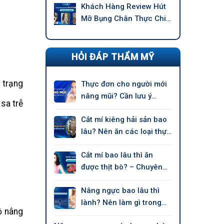
Khách Hàng Review Hút
Mỡ Bụng Chân Thực Chi
Tiết –
HỎI ĐÁP THẨM MỸ
 trạng
Thực đơn cho người mới
nâng mũi? Cần lưu ý
 sa trễ
những gì?
Cắt mí kiêng hải sản bao
lâu? Nên ăn các loại thực
phẩm nào?
Cắt mí bao lâu thì ăn
được thịt bò? – Chuyên
gia nói
Nâng ngực bao lâu thì
lành? Nên làm gì trong
ộ nâng
giai đoạn hồi phục?