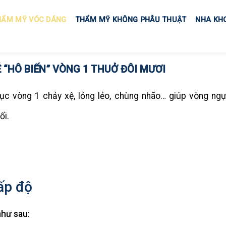
HẨM MỸ VÓC DÁNG
THẨM MỸ KHÔNG PHẪU THUẬT
NHA KH
 “HÔ BIẾN” VÒNG 1 THUỞ ĐÔI MƯƠI
hục vòng 1 chảy xệ, lỏng lẻo, chùng nhão… giúp vòng ng
ối.
ấp độ
như sau: