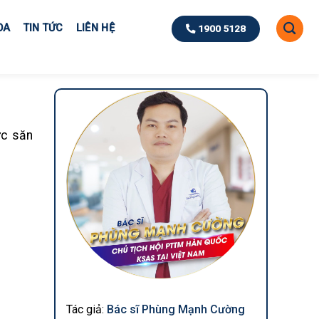
OA
TIN TỨC
LIÊN HỆ
1900 5128
ực săn
Tác giả:
Bác sĩ Phùng Mạnh Cường