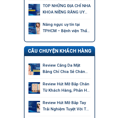
TOP NHỮNG ĐỊA CHỈ NHA
KHOA NIỀNG RĂNG UY
TÍN TẠI TPHCM
Nâng ngực uy tín tại
TPHCM – Bệnh viện Thẩm
mỹ GANGWHOO
CÂU CHUYỆN KHÁCH HÀNG
Review Căng Da Mặt
Bằng Chỉ Chia Sẻ Chân
Thực Của Khách Hàng
Review Hút Mỡ Bắp Chân
Từ Khách Hàng, Phản Hồi
Chân Thực
Review Hút Mỡ Bắp Tay
Trải Nghiệm Tuyệt Vời Từ
Khách Hàng