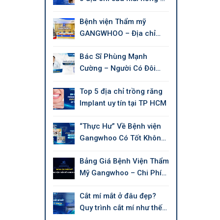
tín tại Tphcm
Bệnh viện Thẩm mỹ
GANGWHOO – Địa chỉ
làm đẹp chuẩn Quốc tế
Bác Sĩ Phùng Mạnh
Cường – Người Có Đôi
Tay Tài Hoa Chuyên Thẩm
Top 5 địa chỉ trồng răng
Mỹ Làm Đẹp
Implant uy tín tại TP HCM
“Thực Hư” Về Bệnh viện
Gangwhoo Có Tốt Không,
Có Uy Tín Không?
Bảng Giá Bệnh Viện Thẩm
Mỹ Gangwhoo – Chi Phí
Mới 2026
Cắt mí mắt ở đâu đẹp?
Quy trình cắt mí như thế
nào?