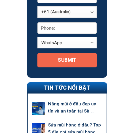
SUBMIT
TIN TỨC NỔI BẬT
Nâng mũi ở đâu đẹp uy
tín và an toàn tại Sài
Gòn?
Sửa mũi hỏng ở đâu? Top
5 địa chỉ sửa mũi hỏng uy