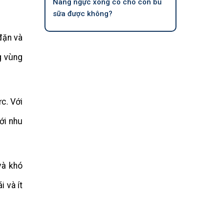
Nâng ngực xong có cho con bú
sữa được không?
đặn và
g vùng
c. Với
ới nhu
và khó
 và ít