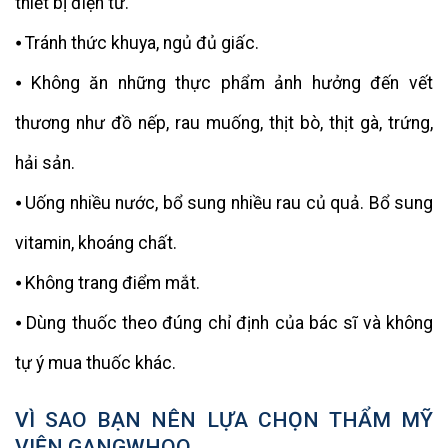
thiết bị điện tử.
⦁ Tránh thức khuya, ngủ đủ giấc.
⦁ Không ăn những thực phẩm ảnh hưởng đến vết
thương như đồ nếp, rau muống, thịt bò, thịt gà, trứng,
hải sản.
⦁ Uống nhiều nước, bổ sung nhiều rau củ quả. Bổ sung
vitamin, khoáng chất.
⦁ Không trang điểm mắt.
⦁ Dùng thuốc theo đúng chỉ định của bác sĩ và không
tự ý mua thuốc khác.
VÌ SAO BẠN NÊN LỰA CHỌN THẨM MỸ
VIỆN GANGWHOO