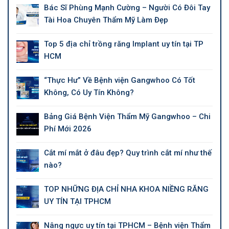
Bác Sĩ Phùng Mạnh Cường – Người Có Đôi Tay
Tài Hoa Chuyên Thẩm Mỹ Làm Đẹp
Top 5 địa chỉ trồng răng Implant uy tín tại TP
HCM
“Thực Hư” Về Bệnh viện Gangwhoo Có Tốt
Không, Có Uy Tín Không?
Bảng Giá Bệnh Viện Thẩm Mỹ Gangwhoo – Chi
Phí Mới 2026
Cắt mí mắt ở đâu đẹp? Quy trình cắt mí như thế
nào?
TOP NHỮNG ĐỊA CHỈ NHA KHOA NIỀNG RĂNG
UY TÍN TẠI TPHCM
Nâng ngực uy tín tại TPHCM – Bệnh viện Thẩm