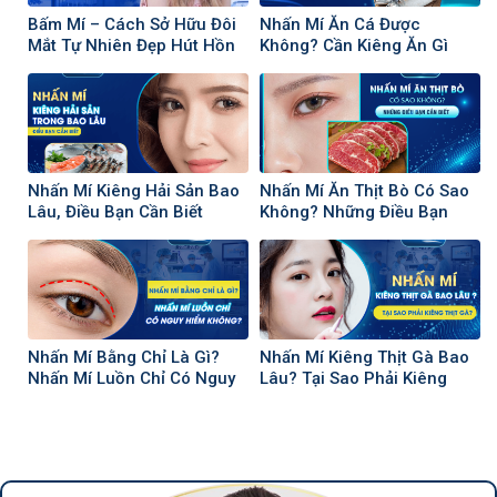
Bấm Mí – Cách Sở Hữu Đôi
Nhấn Mí Ăn Cá Được
Mắt Tự Nhiên Đẹp Hút Hồn
Không? Cần Kiêng Ăn Gì
Người Khác
Sau Nhấn Mí
Nhấn Mí Kiêng Hải Sản Bao
Nhấn Mí Ăn Thịt Bò Có Sao
Lâu, Điều Bạn Cần Biết
Không? Những Điều Bạn
Cần Biết
Nhấn Mí Bằng Chỉ Là Gì?
Nhấn Mí Kiêng Thịt Gà Bao
Nhấn Mí Luồn Chỉ Có Nguy
Lâu? Tại Sao Phải Kiêng
Hiểm Không?
Thịt Gà?