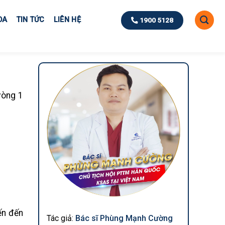
OA
TIN TỨC
LIÊN HỆ
1900 5128
vòng 1
ến đến
Tác giả:
Bác sĩ Phùng Mạnh Cường