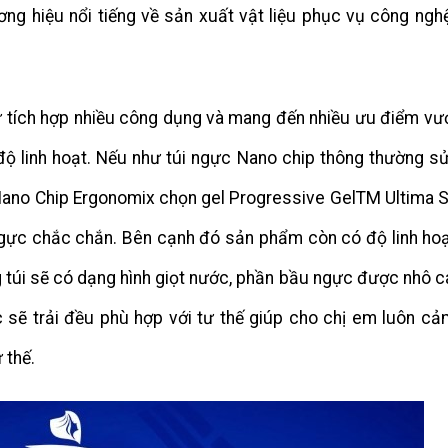
ơng hiệu nổi tiếng về sản xuất vật liệu phục vụ công ngh
 tích hợp nhiều công dụng và mang đến nhiều ưu điểm vượt
 độ linh hoạt. Nếu như túi ngực Nano chip thông thường s
 Nano Chip Ergonomix chọn gel Progressive GelTM Ultima Si
 ngực chắc chắn. Bên cạnh đó sản phẩm còn có độ linh hoạ
g túi sẽ có dạng hình giọt nước, phần bầu ngực được nhô c
c sẽ trải đều phù hợp với tư thế giúp cho chị em luôn cả
 thế.