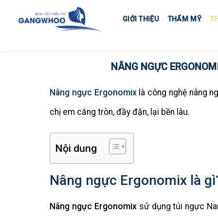
Skip
to
GIỚI THIỆU
THẨM MỸ
T
content
NÂNG NGỰC ERGONOMIX
Nâng ngực Ergonomix
là công nghệ nâng ngự
chị em căng tròn, đầy đặn, lại bền lâu.
Nội dung
Nâng ngực Ergonomix là gì
Nâng ngực Ergonomix
sử dụng túi ngực Nan