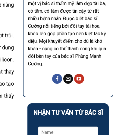
một vị bác sĩ thẩm mỹ làm đẹp tài ba,
ệ nâng
có tâm, có tầm được tin cậy từ rất
nhiều bệnh nhân. Được biết bác sĩ
Cường nổi tiếng bởi đôi tay tài hoa,
khéo léo góp phần tạo nên kiệt tác kỳ
 trội.
diệu. Mọi khuyết điểm cho dù là khó
ử dụng
khăn - cũng có thể thành công khi qua
đôi bàn tay của bác sĩ Phùng Mạnh
licon.
Cường.
t thay
ao tạo
m thấy
NHẬN TƯ VẤN TỪ BÁC SĨ