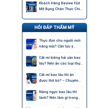
Khách Hàng Review Hút
Mỡ Bụng Chân Thực Chi
Tiết –
HỎI ĐÁP THẨM MỸ
Thực đơn cho người mới
nâng mũi? Cần lưu ý
những gì?
Cắt mí kiêng hải sản bao
lâu? Nên ăn các loại thực
phẩm nào?
Cắt mí bao lâu thì ăn
được thịt bò? – Chuyên
gia nói
Nâng ngực bao lâu thì
lành? Nên làm gì trong
giai đoạn hồi phục?