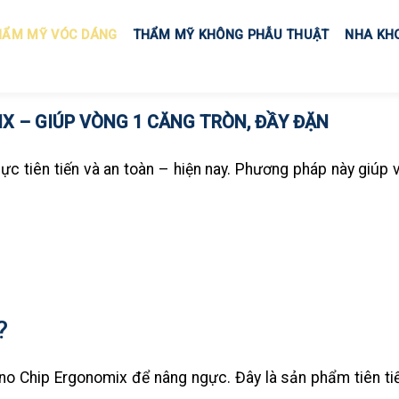
HẨM MỸ VÓC DÁNG
THẨM MỸ KHÔNG PHẪU THUẬT
NHA KH
 – GIÚP VÒNG 1 CĂNG TRÒN, ĐẦY ĐẶN
c tiên tiến và an toàn – hiện nay. Phương pháp này giúp 
?
o Chip Ergonomix để nâng ngực. Đây là sản phẩm tiên ti