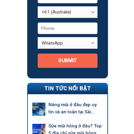
SUBMIT
TIN TỨC NỔI BẬT
Nâng mũi ở đâu đẹp uy
tín và an toàn tại Sài
Gòn?
Sửa mũi hỏng ở đâu? Top
5 địa chỉ sửa mũi hỏng uy