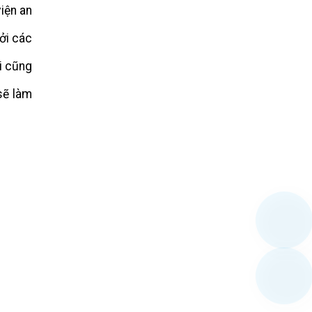
iện an
ởi các
i cũng
sẽ làm