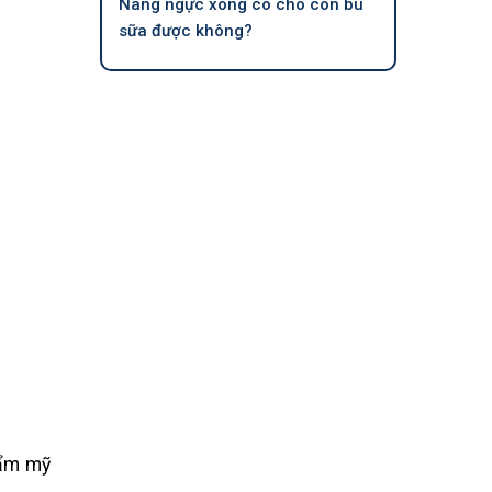
Nâng ngực xong có cho con bú
sữa được không?
hẩm mỹ