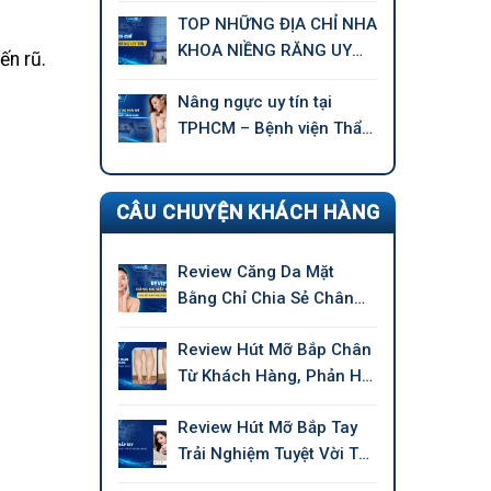
TOP NHỮNG ĐỊA CHỈ NHA
KHOA NIỀNG RĂNG UY
ến rũ.
TÍN TẠI TPHCM
Nâng ngực uy tín tại
TPHCM – Bệnh viện Thẩm
mỹ GANGWHOO
CÂU CHUYỆN KHÁCH HÀNG
Review Căng Da Mặt
Bằng Chỉ Chia Sẻ Chân
Thực Của Khách Hàng
Review Hút Mỡ Bắp Chân
Từ Khách Hàng, Phản Hồi
Chân Thực
Review Hút Mỡ Bắp Tay
Trải Nghiệm Tuyệt Vời Từ
Khách Hàng