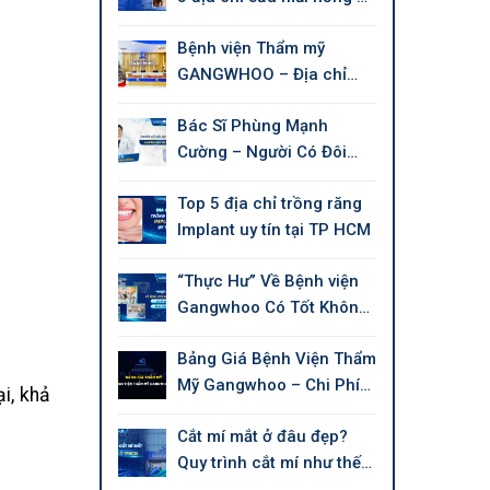
tín tại Tphcm
Bệnh viện Thẩm mỹ
GANGWHOO – Địa chỉ
làm đẹp chuẩn Quốc tế
Bác Sĩ Phùng Mạnh
Cường – Người Có Đôi
Tay Tài Hoa Chuyên Thẩm
Top 5 địa chỉ trồng răng
Mỹ Làm Đẹp
Implant uy tín tại TP HCM
“Thực Hư” Về Bệnh viện
Gangwhoo Có Tốt Không,
Có Uy Tín Không?
Bảng Giá Bệnh Viện Thẩm
Mỹ Gangwhoo – Chi Phí
i, khả
Mới 2026
Cắt mí mắt ở đâu đẹp?
Quy trình cắt mí như thế
nào?