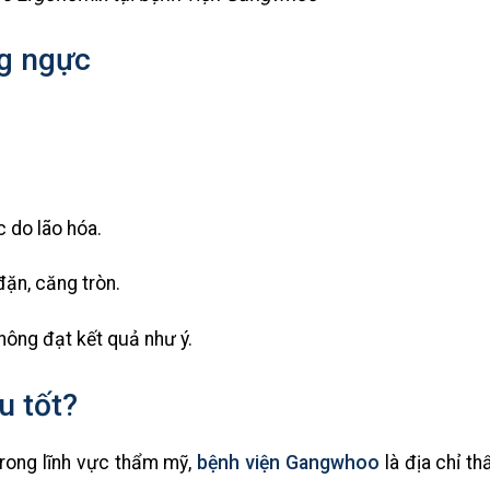
g ngực
 do lão hóa.
ặn, căng tròn.
ông đạt kết quả như ý.
u tốt?
trong lĩnh vực thẩm mỹ,
bệnh viện Gangwhoo
là địa chỉ t