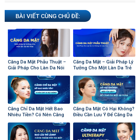
BÀI VIẾT CÙNG CHỦ ĐỀ:
Căng Da Mặt Phẫu Thuật –
Căng Da Mặt – Giải Pháp Lý
Giải Pháp Cho Làn Da Nói
Tưởng Cho Một Làn Da Trẻ
Không Với Lão Hóa
Hóa
Căng Chỉ Da Mặt Hết Bao
Căng Da Mặt Có Hại Không?
Nhiêu Tiền? Có Nên Căng
Điều Cần Lưu Ý Để Căng Da
Da Mặt Không?
Mặt An Toàn