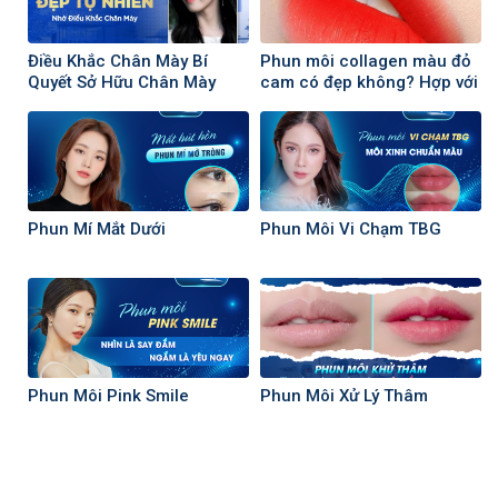
Điều Khắc Chân Mày Bí
Phun môi collagen màu đỏ
Quyết Sở Hữu Chân Mày
cam có đẹp không? Hợp với
Đẹp Đẹp Tự Nhiên
ai?
Phun Mí Mắt Dưới
Phun Môi Vi Chạm TBG
Phun Môi Pink Smile
Phun Môi Xử Lý Thâm