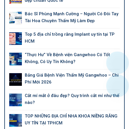
đẹp chuẩn Quốc tế
Bác Sĩ Phùng Mạnh Cường – Người Có Đôi Tay
Tài Hoa Chuyên Thẩm Mỹ Làm Đẹp
Top 5 địa chỉ trồng răng Implant uy tín tại TP
HCM
“Thực Hư” Về Bệnh viện Gangwhoo Có Tốt
Không, Có Uy Tín Không?
Bảng Giá Bệnh Viện Thẩm Mỹ Gangwhoo – Chi
Phí Mới 2026
Cắt mí mắt ở đâu đẹp? Quy trình cắt mí như thế
nào?
TOP NHỮNG ĐỊA CHỈ NHA KHOA NIỀNG RĂNG
UY TÍN TẠI TPHCM