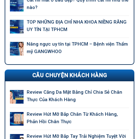
Cắt mí mắt ở đâu đẹp? Quy trình cắt mí như thế
nào?
TOP NHỮNG ĐỊA CHỈ NHA KHOA NIỀNG RĂNG
UY TÍN TẠI TPHCM
Nâng ngực uy tín tại TPHCM – Bệnh viện Thẩm
mỹ GANGWHOO
CÂU CHUYỆN KHÁCH HÀNG
Review Căng Da Mặt Bằng Chỉ Chia Sẻ Chân
Thực Của Khách Hàng
Review Hút Mỡ Bắp Chân Từ Khách Hàng,
Phản Hồi Chân Thực
Review Hút Mỡ Bắp Tay Trải Nghiệm Tuyệt Vời