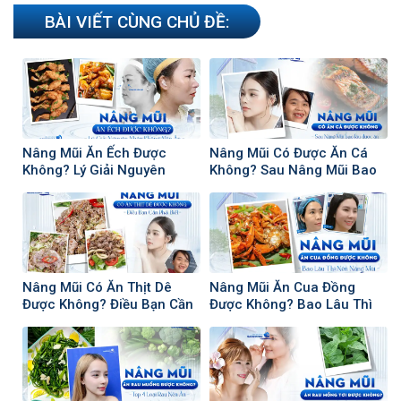
BÀI VIẾT CÙNG CHỦ ĐỀ:
Nâng Mũi Ăn Ếch Được
Nâng Mũi Có Được Ăn Cá
Không? Lý Giải Nguyên
Không? Sau Nâng Mũi Bao
Nhân Không Nên Ăn
Lâu Có Thể Ăn Cá
Nâng Mũi Có Ăn Thịt Dê
Nâng Mũi Ăn Cua Đồng
Được Không? Điều Bạn Cần
Được Không? Bao Lâu Thì
Phải Biết
Nên Nâng Mũi