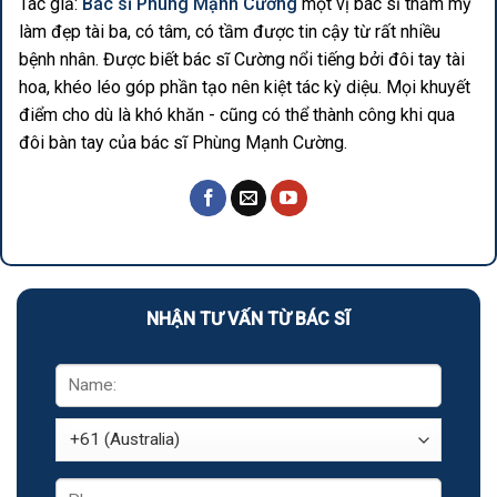
Tác giả:
Bác sĩ Phùng Mạnh Cường
một vị bác sĩ thẩm mỹ
làm đẹp tài ba, có tâm, có tầm được tin cậy từ rất nhiều
bệnh nhân. Được biết bác sĩ Cường nổi tiếng bởi đôi tay tài
hoa, khéo léo góp phần tạo nên kiệt tác kỳ diệu. Mọi khuyết
điểm cho dù là khó khăn - cũng có thể thành công khi qua
đôi bàn tay của bác sĩ Phùng Mạnh Cường.
NHẬN TƯ VẤN TỪ BÁC SĨ