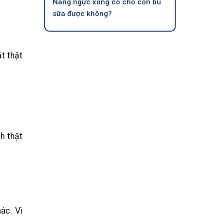
Nâng ngực xong có cho con bú
sữa được không?
t thật
h thật
ác. Vì