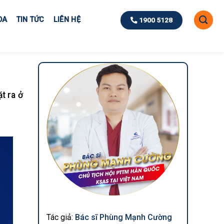
OA
TIN TỨC
LIÊN HỆ
1900 5128
t ra ở
Tác giả:
Bác sĩ Phùng Mạnh Cường