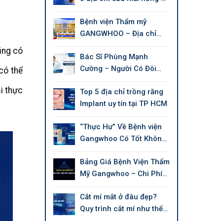
tín tại Tphcm
Bệnh viện Thẩm mỹ
GANGWHOO – Địa chỉ
làm đẹp chuẩn Quốc tế
ũng có
Bác Sĩ Phùng Mạnh
Cường – Người Có Đôi
có thể
Tay Tài Hoa Chuyên Thẩm
i thực
Top 5 địa chỉ trồng răng
Mỹ Làm Đẹp
Implant uy tín tại TP HCM
“Thực Hư” Về Bệnh viện
Gangwhoo Có Tốt Không,
Có Uy Tín Không?
Bảng Giá Bệnh Viện Thẩm
Mỹ Gangwhoo – Chi Phí
Mới 2026
Cắt mí mắt ở đâu đẹp?
Quy trình cắt mí như thế
nào?