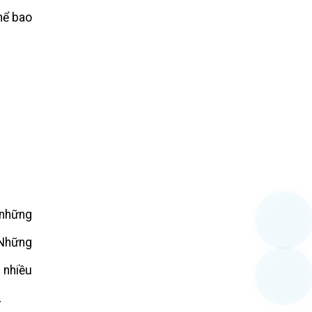
hể bao
 những
 Những
 nhiều
…