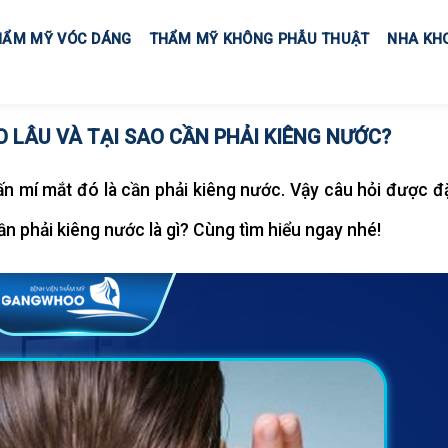
HẨM MỸ VÓC DÁNG
THẨM MỸ KHÔNG PHẪU THUẬT
NHA KH
 LÂU VÀ TẠI SAO CẦN PHẢI KIÊNG NƯỚC?
ấn mí mắt đó là cần phải kiêng nước. Vậy câu hỏi được đặ
cần phải kiêng nước là gì? Cùng tìm hiểu ngay nhé!