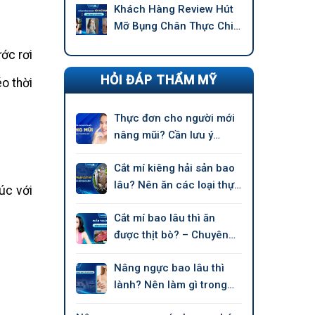
Khách Hàng Review Hút
Mỡ Bụng Chân Thực Chi
Tiết –
ớc rơi
HỎI ĐÁP THẨM MỸ
o thời
Thực đơn cho người mới
nâng mũi? Cần lưu ý
những gì?
Cắt mí kiêng hải sản bao
lâu? Nên ăn các loại thực
úc với
phẩm nào?
Cắt mí bao lâu thì ăn
được thịt bò? – Chuyên
gia nói
Nâng ngực bao lâu thì
lành? Nên làm gì trong
giai đoạn hồi phục?