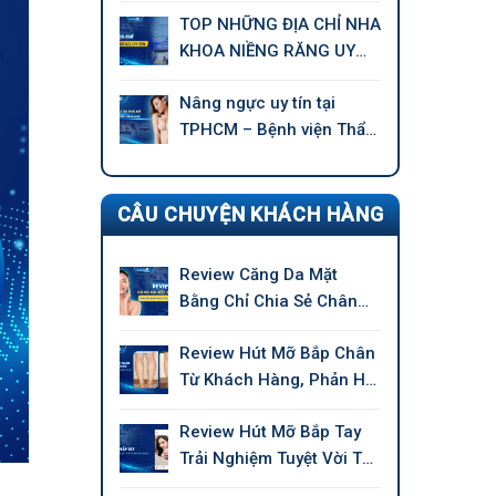
TOP NHỮNG ĐỊA CHỈ NHA
KHOA NIỀNG RĂNG UY
TÍN TẠI TPHCM
Nâng ngực uy tín tại
TPHCM – Bệnh viện Thẩm
mỹ GANGWHOO
CÂU CHUYỆN KHÁCH HÀNG
Review Căng Da Mặt
Bằng Chỉ Chia Sẻ Chân
Thực Của Khách Hàng
Review Hút Mỡ Bắp Chân
Từ Khách Hàng, Phản Hồi
Chân Thực
Review Hút Mỡ Bắp Tay
Trải Nghiệm Tuyệt Vời Từ
Khách Hàng