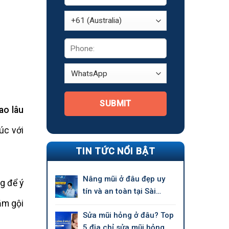
SUBMIT
ao lâu
úc với
TIN TỨC NỔI BẬT
Nâng mũi ở đâu đẹp uy
ng để ý
tín và an toàn tại Sài
ắm gội
Gòn?
Sửa mũi hỏng ở đâu? Top
5 địa chỉ sửa mũi hỏng uy