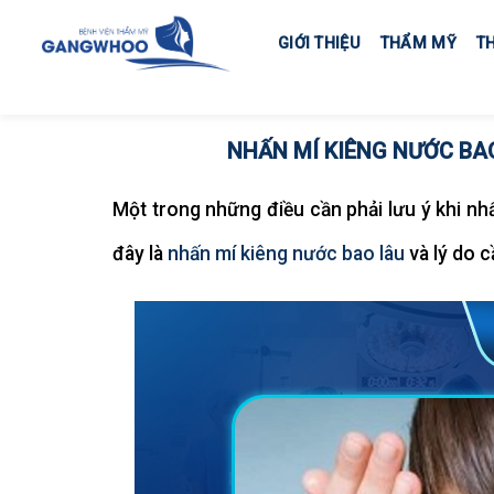
Skip
to
GIỚI THIỆU
THẨM MỸ
T
content
NHẤN MÍ KIÊNG NƯỚC BAO
Một trong những điều cần phải lưu ý khi nh
đây là
nhấn mí kiêng nước bao lâu
và lý do 