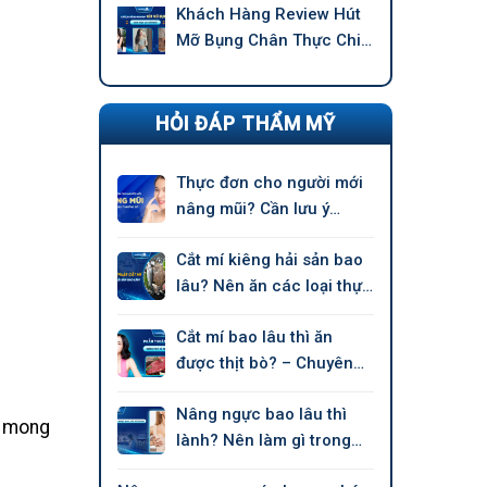
Khách Hàng Review Hút
Mỡ Bụng Chân Thực Chi
Tiết –
HỎI ĐÁP THẨM MỸ
Thực đơn cho người mới
nâng mũi? Cần lưu ý
những gì?
Cắt mí kiêng hải sản bao
lâu? Nên ăn các loại thực
phẩm nào?
Cắt mí bao lâu thì ăn
được thịt bò? – Chuyên
gia nói
Nâng ngực bao lâu thì
ề mong
lành? Nên làm gì trong
giai đoạn hồi phục?