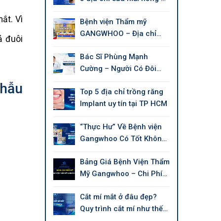
tín tại Tphcm
ắt. Vì
Bệnh viện Thẩm mỹ
GANGWHOO – Địa chỉ
ả đuôi
làm đẹp chuẩn Quốc tế
Bác Sĩ Phùng Mạnh
Cường – Người Có Đôi
Tay Tài Hoa Chuyên Thẩm
phẫu
Top 5 địa chỉ trồng răng
Mỹ Làm Đẹp
Implant uy tín tại TP HCM
“Thực Hư” Về Bệnh viện
Gangwhoo Có Tốt Không,
Có Uy Tín Không?
Bảng Giá Bệnh Viện Thẩm
Mỹ Gangwhoo – Chi Phí
Mới 2026
Cắt mí mắt ở đâu đẹp?
Quy trình cắt mí như thế
nào?