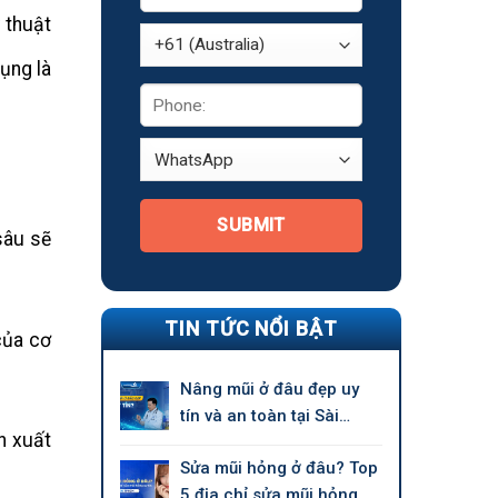
 thuật
ụng là
SUBMIT
sâu sẽ
TIN TỨC NỔI BẬT
của cơ
Nâng mũi ở đâu đẹp uy
tín và an toàn tại Sài
n xuất
Gòn?
Sửa mũi hỏng ở đâu? Top
5 địa chỉ sửa mũi hỏng uy