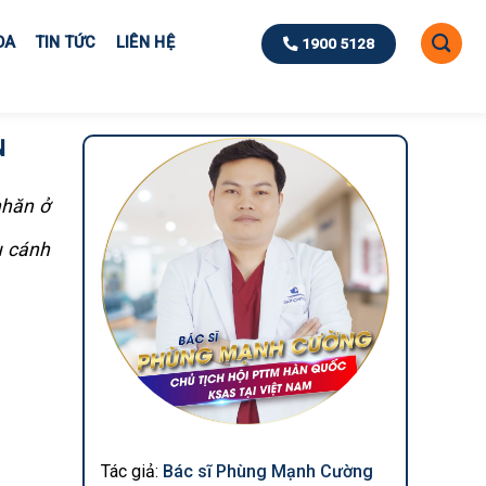
OA
TIN TỨC
LIÊN HỆ
1900 5128
N
nhăn ở
u cánh
Tác giả:
Bác sĩ Phùng Mạnh Cường