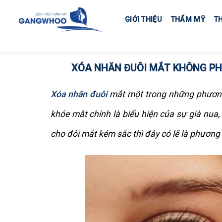
Skip
to
GIỚI THIỆU
THẨM MỸ
T
content
XÓA NHĂN ĐUÔI MẮT KHÔNG PH
Xóa nhăn đuôi
mắt một trong những phương 
khóe mắt chính là biểu hiện của sự già nua
cho đôi mắt kém sắc thì đây có lẽ là phương 