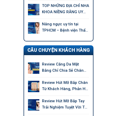
TOP NHỮNG ĐỊA CHỈ NHA
KHOA NIỀNG RĂNG UY
TÍN TẠI TPHCM
Nâng ngực uy tín tại
TPHCM – Bệnh viện Thẩm
mỹ GANGWHOO
CÂU CHUYỆN KHÁCH HÀNG
Review Căng Da Mặt
Bằng Chỉ Chia Sẻ Chân
Thực Của Khách Hàng
Review Hút Mỡ Bắp Chân
Từ Khách Hàng, Phản Hồi
Chân Thực
Review Hút Mỡ Bắp Tay
Trải Nghiệm Tuyệt Vời Từ
Khách Hàng