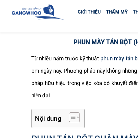
Skip
to
GIỚI THIỆU
THẨM MỸ
T
content
PHUN MÀY TÁN BỘT (
Từ nhiều năm trước kỹ thuật
phun mày tán b
em ngày nay. Phương pháp này không những g
pháp hữu hiệu trong việc xóa bỏ khuyết điể
hiện đại.
Nội dung