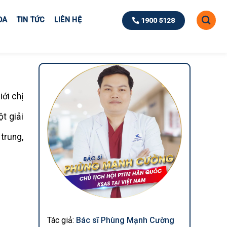
OA
TIN TỨC
LIÊN HỆ
1900 5128
ới chị
t giải
trung,
Tác giả:
Bác sĩ Phùng Mạnh Cường