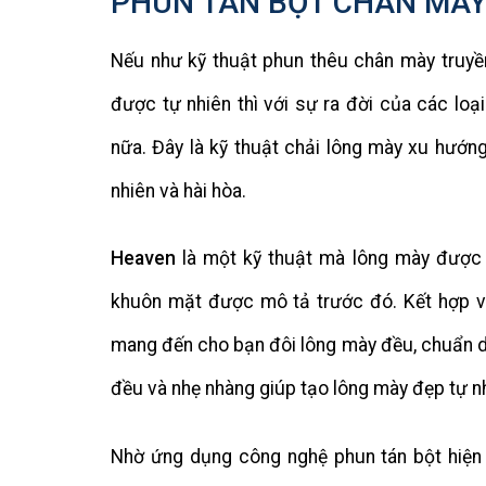
PHUN TÁN BỘT CHÂN MÀY
Nếu như kỹ thuật phun thêu chân mày truyền
được tự nhiên thì với sự ra đời của các lo
nữa. Đây là kỹ thuật chải lông mày xu hướn
nhiên và hài hòa.
Heaven
là một kỹ thuật mà lông mày được 
khuôn mặt được mô tả trước đó. Kết hợp vớ
mang đến cho bạn đôi lông mày đều, chuẩn d
đều và nhẹ nhàng giúp tạo lông mày đẹp tự n
Nhờ ứng dụng công nghệ phun tán bột hiện