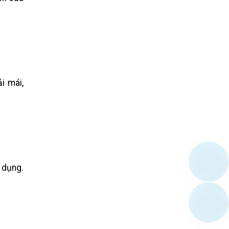
i mái,
 dụng.