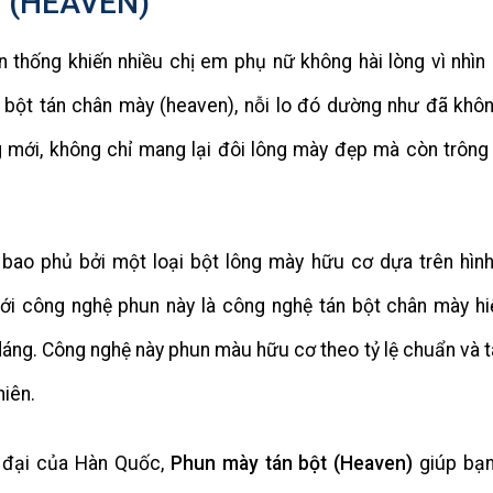
 (HEAVEN)
 thống khiến nhiều chị em phụ nữ không hài lòng vì nhìn
ại bột tán chân mày (heaven), nỗi lo đó dường như đã khô
g mới, không chỉ mang lại đôi lông mày đẹp mà còn trông 
bao phủ bởi một loại bột lông mày hữu cơ dựa trên hìn
i công nghệ phun này là công nghệ tán bột chân mày hi
áng. Công nghệ này phun màu hữu cơ theo tỷ lệ chuẩn và t
hiên.
 đại của Hàn Quốc,
Phun mày tán bột (Heaven)
giúp bạ