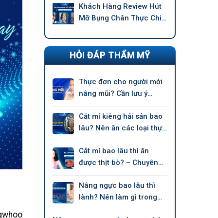
Khách Hàng Review Hút
Mỡ Bụng Chân Thực Chi
Tiết –
HỎI ĐÁP THẨM MỸ
Thực đơn cho người mới
nâng mũi? Cần lưu ý
những gì?
Cắt mí kiêng hải sản bao
lâu? Nên ăn các loại thực
phẩm nào?
Cắt mí bao lâu thì ăn
được thịt bò? – Chuyên
gia nói
Nâng ngực bao lâu thì
lành? Nên làm gì trong
giai đoạn hồi phục?
ngwhoo