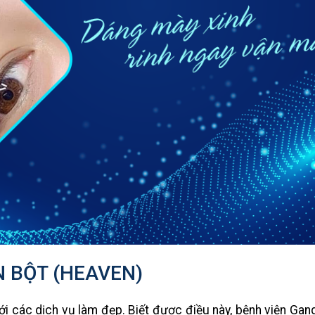
 BỘT (HEAVEN)
 với các dịch vụ làm đẹp. Biết được điều này, bệnh viện Ga