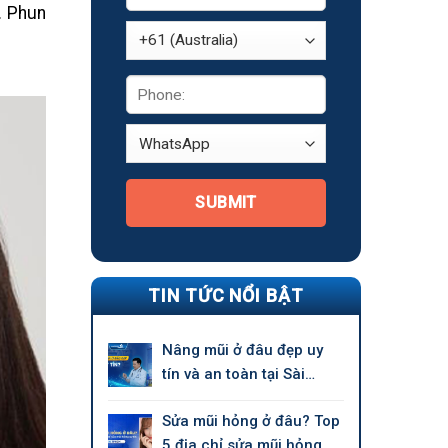
. Phun
SUBMIT
TIN TỨC NỔI BẬT
Nâng mũi ở đâu đẹp uy
tín và an toàn tại Sài
Gòn?
Sửa mũi hỏng ở đâu? Top
5 địa chỉ sửa mũi hỏng uy