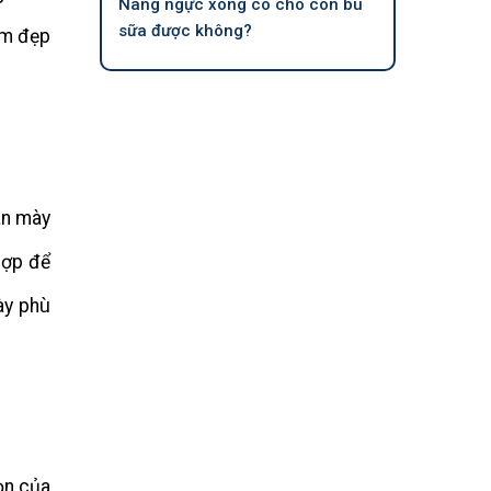
Nâng ngực xong có cho con bú
sữa được không?
àm đẹp
ân mày
hợp để
ày phù
ọn của