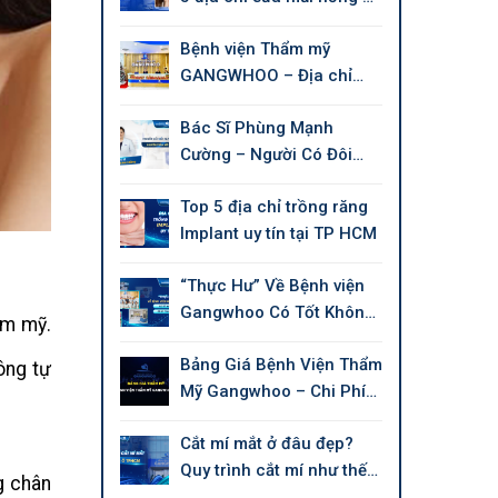
tín tại Tphcm
Bệnh viện Thẩm mỹ
GANGWHOO – Địa chỉ
làm đẹp chuẩn Quốc tế
Bác Sĩ Phùng Mạnh
Cường – Người Có Đôi
Tay Tài Hoa Chuyên Thẩm
Top 5 địa chỉ trồng răng
Mỹ Làm Đẹp
Implant uy tín tại TP HCM
“Thực Hư” Về Bệnh viện
Gangwhoo Có Tốt Không,
ẩm mỹ.
Có Uy Tín Không?
Bảng Giá Bệnh Viện Thẩm
ông tự
Mỹ Gangwhoo – Chi Phí
Mới 2026
Cắt mí mắt ở đâu đẹp?
Quy trình cắt mí như thế
g chân
nào?