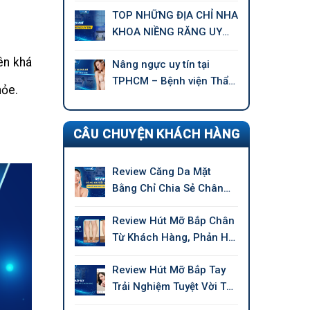
TOP NHỮNG ĐỊA CHỈ NHA
KHOA NIỀNG RĂNG UY
TÍN TẠI TPHCM
ên khá
Nâng ngực uy tín tại
TPHCM – Bệnh viện Thẩm
hỏe.
mỹ GANGWHOO
CÂU CHUYỆN KHÁCH HÀNG
Review Căng Da Mặt
Bằng Chỉ Chia Sẻ Chân
Thực Của Khách Hàng
Review Hút Mỡ Bắp Chân
Từ Khách Hàng, Phản Hồi
Chân Thực
Review Hút Mỡ Bắp Tay
Trải Nghiệm Tuyệt Vời Từ
Khách Hàng