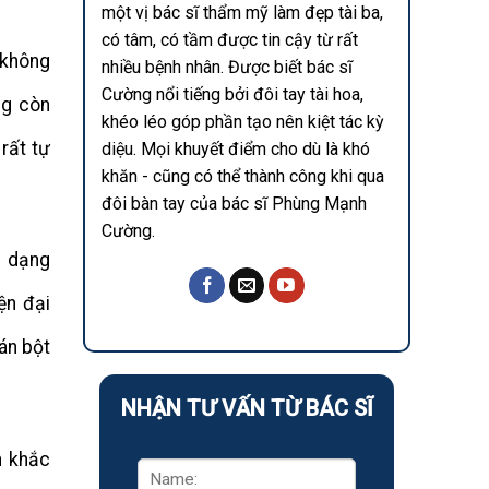
một vị bác sĩ thẩm mỹ làm đẹp tài ba,
có tâm, có tầm được tin cậy từ rất
 không
nhiều bệnh nhân. Được biết bác sĩ
Cường nổi tiếng bởi đôi tay tài hoa,
ng còn
khéo léo góp phần tạo nên kiệt tác kỳ
rất tự
diệu. Mọi khuyết điểm cho dù là khó
khăn - cũng có thể thành công khi qua
đôi bàn tay của bác sĩ Phùng Mạnh
Cường.
h dạng
ện đại
án bột
NHẬN TƯ VẤN TỪ BÁC SĨ
n khắc