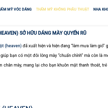
HẨM MỸ VÓC DÁNG
THẨM MỸ KHÔNG PHẪU THUẬT
NHA KH
HEAVEN) SỞ HỮU DÁNG MÀY QUYẾN RŨ
ột (heaven
)
đã xuất hiện và hiện đang “làm mưa làm gió” gi
iúp bạn có một đôi lông mày “chuẩn chỉnh” mà còn là mộ
m chân mày, mang lại cho bạn khuôn mặt thanh thoát, trẻ 