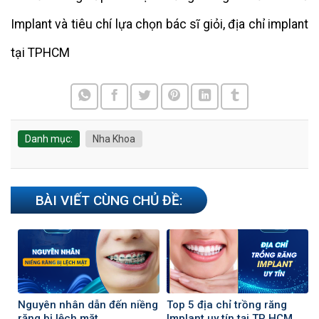
Implant và tiêu chí lựa chọn bác sĩ giỏi, địa chỉ implant
tại TPHCM
Danh mục:
Nha Khoa
BÀI VIẾT CÙNG CHỦ ĐỀ:
Nguyên nhân dẫn đến niềng
Top 5 địa chỉ trồng răng
răng bị lệch mặt
Implant uy tín tại TP HCM