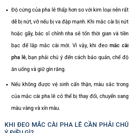
Độ cứng của pha lê thấp hơn so với kim loại nên rất
dễ bị nứt, vỡ nếu bị va đập mạnh. Khi mắc cài bị nứt
hoặc gãy, bác sĩ chỉnh nha sẽ tốn thời gian và tiền
bạc để lắp mắc cài mới. Vì vậy, khi đeo
mắc cài
pha lê
, bạn phải chú ý đến cách bảo quản, chế độ
ăn uống và giữ gìn răng.
Nếu không được vệ sinh cẩn thận, màu sắc trong
của mắc cài pha lê có thể bị thay đổi, chuyển sang
màu vàng và xỉn màu.
KHI ĐEO MẮC CÀI PHA LÊ CẦN PHẢI CHÚ
Ý ĐIỀU GÌ?