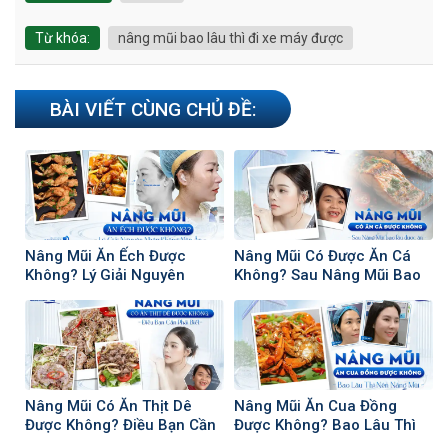
Từ khóa:
nâng mũi bao lâu thì đi xe máy được
BÀI VIẾT CÙNG CHỦ ĐỀ:
Nâng Mũi Ăn Ếch Được
Nâng Mũi Có Được Ăn Cá
Không? Lý Giải Nguyên
Không? Sau Nâng Mũi Bao
Nhân Không Nên Ăn
Lâu Có Thể Ăn Cá
Nâng Mũi Có Ăn Thịt Dê
Nâng Mũi Ăn Cua Đồng
Được Không? Điều Bạn Cần
Được Không? Bao Lâu Thì
Phải Biết
Nên Nâng Mũi