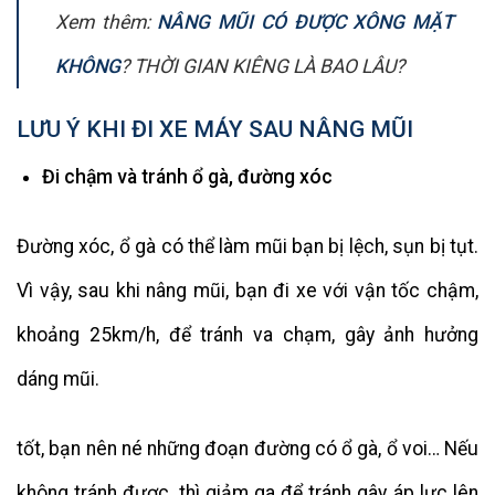
Xem thêm:
NÂNG MŨI CÓ ĐƯỢC XÔNG MẶT
KHÔNG
? THỜI GIAN KIÊNG LÀ BAO LÂU?
LƯU Ý KHI ĐI XE MÁY SAU NÂNG MŨI
Đi chậm và tránh ổ gà, đường xóc
Đường xóc, ổ gà có thể làm mũi bạn bị lệch, sụn bị tụt.
Vì vậy, sau khi nâng mũi, bạn đi xe với vận tốc chậm,
khoảng 25km/h, để tránh va chạm, gây ảnh hưởng
dáng mũi.
tốt, bạn nên né những đoạn đường có ổ gà, ổ voi… Nếu
không tránh được, thì giảm ga để tránh gây áp lực lên