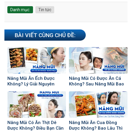
Danh mục:
Tin tức
BÀI VIẾT CÙNG CHỦ ĐỀ:
Nâng Mũi Ăn Ếch Được
Nâng Mũi Có Được Ăn Cá
Không? Lý Giải Nguyên
Không? Sau Nâng Mũi Bao
Nhân Không Nên Ăn
Lâu Có Thể Ăn Cá
Nâng Mũi Có Ăn Thịt Dê
Nâng Mũi Ăn Cua Đồng
Được Không? Điều Bạn Cần
Được Không? Bao Lâu Thì