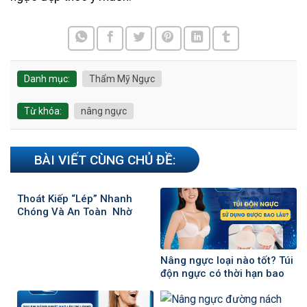
Danh mục:
Thẩm Mỹ Ngực
Từ khóa:
nâng ngực
BÀI VIẾT CÙNG CHỦ ĐỀ:
Thoát Kiếp “Lép” Nhanh
Chóng Và An Toàn Nhờ
Thẩm Mỹ Nâng Ngực
Nâng ngực loại nào tốt? Túi
độn ngực có thời hạn bao
lâu?