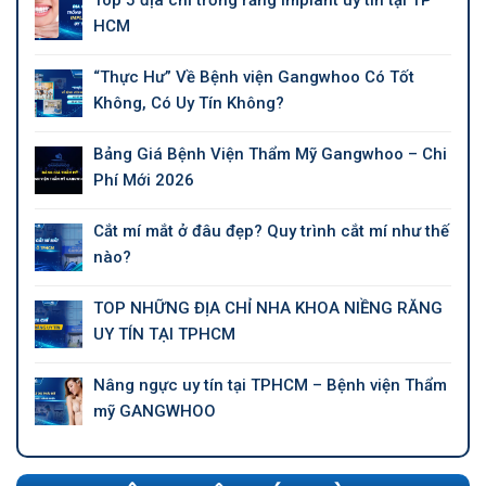
Top 5 địa chỉ trồng răng Implant uy tín tại TP
HCM
“Thực Hư” Về Bệnh viện Gangwhoo Có Tốt
Không, Có Uy Tín Không?
Bảng Giá Bệnh Viện Thẩm Mỹ Gangwhoo – Chi
Phí Mới 2026
Cắt mí mắt ở đâu đẹp? Quy trình cắt mí như thế
nào?
TOP NHỮNG ĐỊA CHỈ NHA KHOA NIỀNG RĂNG
UY TÍN TẠI TPHCM
Nâng ngực uy tín tại TPHCM – Bệnh viện Thẩm
mỹ GANGWHOO