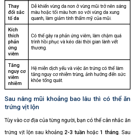
Thay
Dễ khiến vùng da non ở vùng mũi trở nên sáng
đổi sắc
màu hoặc tối màu hơn so với vùng da xung
tố da
quanh, làm giảm tính thẩm mỹ của mũi.
Kích
thích
Có thể gây ra phản ứng viêm, làm chậm quá
phản
trình hồi phục và kéo dài thời gian lành vết
ứng
thương.
viêm
Tăng
Hệ miễn dịch yếu và việc ăn trứng có thể làm
nguy cơ
tăng nguy cơ nhiễm trùng, ảnh hưởng đến sức
viêm
khỏe tổng quát.
nhiễm
Sau nâng mũi khoảng bao lâu thì có thể ăn
trứng vịt lộn
Tùy vào cơ địa của từng người, bạn có thể cân nhắc ăn
trứng vịt lộn sau khoảng
2-3 tuần
hoặc
1 tháng
. Sau