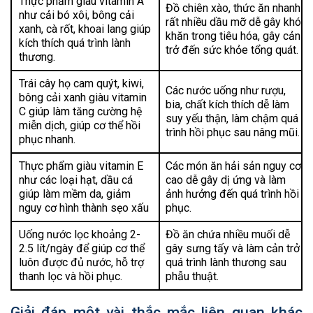
Thực phẩm giàu vitamin A
Đồ chiên xào, thức ăn nhanh
như cải bó xôi, bông cải
rất nhiều dầu mỡ dễ gây khó
xanh, cà rốt, khoai lang giúp
khăn trong tiêu hóa, gây cản
kích thích quá trình lành
trở đến sức khỏe tổng quát.
thương.
Trái cây họ cam quýt, kiwi,
Các nước uống như rượu,
bông cải xanh giàu vitamin
bia, chất kích thích dễ làm
C giúp làm tăng cường hệ
suy yếu thận, làm chậm quá
miễn dịch, giúp cơ thể hồi
trình hồi phục sau nâng mũi.
phục nhanh.
Thực phẩm giàu vitamin E
Các món ăn hải sản nguy cơ
như các loại hạt, dầu cá
cao dễ gây dị ứng và làm
giúp làm mềm da, giảm
ảnh hưởng đến quá trình hồi
nguy cơ hình thành sẹo xấu
phục.
Uống nước lọc khoảng 2-
Đồ ăn chứa nhiều muối dễ
2.5 lít/ngày để giúp cơ thể
gây sưng tấy và làm cản trở
luôn được đủ nước, hỗ trợ
quá trình lành thương sau
thanh lọc và hồi phục.
phẫu thuật.
Giải đáp một vài thắc mắc liên quan khác