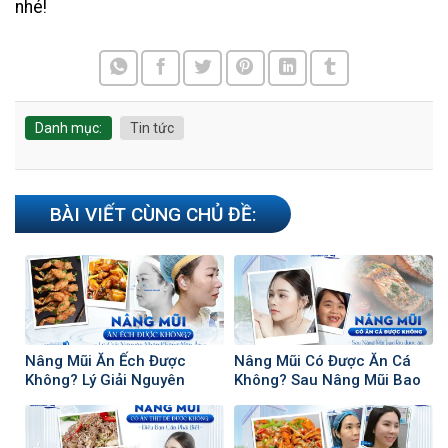
nhé!
Danh mục:
Tin tức
BÀI VIẾT CÙNG CHỦ ĐỀ:
Nâng Mũi Ăn Ếch Được
Nâng Mũi Có Được Ăn Cá
Không? Lý Giải Nguyên
Không? Sau Nâng Mũi Bao
Nhân Không Nên Ăn
Lâu Có Thể Ăn Cá