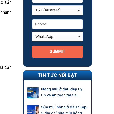
ác sản
 nhanh
SUBMIT
mà cần
TIN TỨC NỔI BẬT
Nâng mũi ở đâu đẹp uy
tín và an toàn tại Sài
Gòn?
Sửa mũi hỏng ở đâu? Top
5 địa chỉ sửa mũi hỏng uy