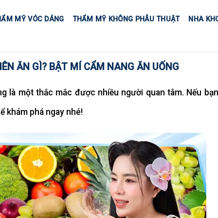
HẨM MỸ VÓC DÁNG
THẨM MỸ KHÔNG PHẪU THUẬT
NHA KH
NÊN ĂN GÌ? BẬT MÍ CẨM NANG ĂN UỐNG
ng là một thắc mắc được nhiều người quan tâm. Nếu bạ
 để khám phá ngay nhé!