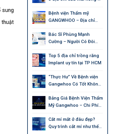
tín tại Tphcm
ổ sung
Bệnh viện Thẩm mỹ
GANGWHOO – Địa chỉ
 thuật
làm đẹp chuẩn Quốc tế
Bác Sĩ Phùng Mạnh
Cường – Người Có Đôi
Tay Tài Hoa Chuyên Thẩm
Top 5 địa chỉ trồng răng
Mỹ Làm Đẹp
Implant uy tín tại TP HCM
“Thực Hư” Về Bệnh viện
Gangwhoo Có Tốt Không,
Có Uy Tín Không?
Bảng Giá Bệnh Viện Thẩm
Mỹ Gangwhoo – Chi Phí
Mới 2026
Cắt mí mắt ở đâu đẹp?
Quy trình cắt mí như thế
nào?