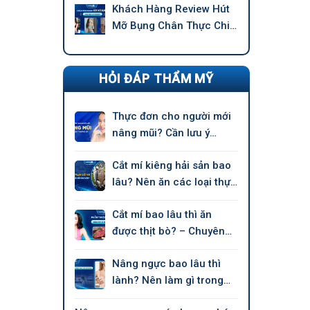
Khách Hàng Review Hút
Mỡ Bụng Chân Thực Chi
Tiết –
HỎI ĐÁP THẨM MỸ
Thực đơn cho người mới
nâng mũi? Cần lưu ý
những gì?
Cắt mí kiêng hải sản bao
lâu? Nên ăn các loại thực
phẩm nào?
Cắt mí bao lâu thì ăn
được thịt bò? – Chuyên
gia nói
Nâng ngực bao lâu thì
lành? Nên làm gì trong
giai đoạn hồi phục?