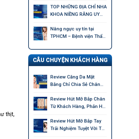
TOP NHỮNG ĐỊA CHỈ NHA
KHOA NIỀNG RĂNG UY
TÍN TẠI TPHCM
Nâng ngực uy tín tại
TPHCM – Bệnh viện Thẩm
mỹ GANGWHOO
CÂU CHUYỆN KHÁCH HÀNG
Review Căng Da Mặt
Bằng Chỉ Chia Sẻ Chân
Thực Của Khách Hàng
Review Hút Mỡ Bắp Chân
Từ Khách Hàng, Phản Hồi
Chân Thực
 thịt,
Review Hút Mỡ Bắp Tay
Trải Nghiệm Tuyệt Vời Từ
Khách Hàng