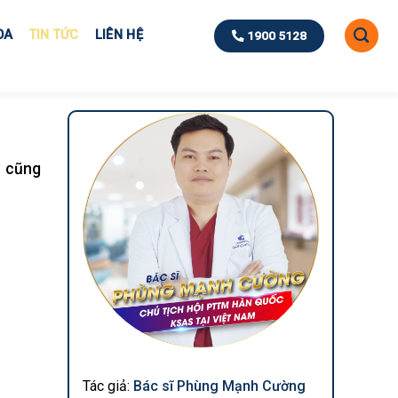
OA
TIN TỨC
LIÊN HỆ
1900 5128
n cũng
Tác giả:
Bác sĩ Phùng Mạnh Cường