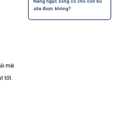
Nâng ngực xong có cho con bú
sữa được không?
ải mái
t tốt.