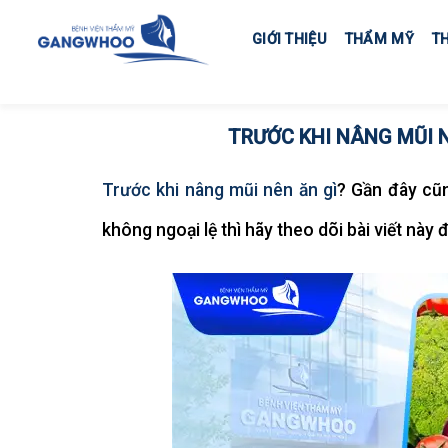
Skip
to
GIỚI THIỆU
THẨM MỸ
T
content
TRƯỚC KHI NÂNG MŨI 
Trước khi nâng mũi nên ăn gì
? Gần đây cũ
không ngoại lệ thì hãy theo dõi bài viết này