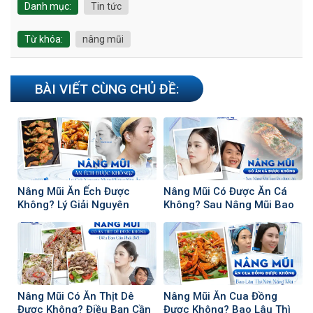
Danh mục:
Tin tức
Từ khóa:
nâng mũi
BÀI VIẾT CÙNG CHỦ ĐỀ:
Nâng Mũi Ăn Ếch Được
Nâng Mũi Có Được Ăn Cá
Không? Lý Giải Nguyên
Không? Sau Nâng Mũi Bao
Nhân Không Nên Ăn
Lâu Có Thể Ăn Cá
Nâng Mũi Có Ăn Thịt Dê
Nâng Mũi Ăn Cua Đồng
Được Không? Điều Bạn Cần
Được Không? Bao Lâu Thì