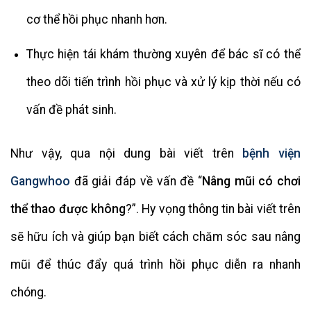
cơ thể hồi phục nhanh hơn.
Thực hiện tái khám thường xuyên để bác sĩ có thể
theo dõi tiến trình hồi phục và xử lý kịp thời nếu có
vấn đề phát sinh.
Như vậy, qua nội dung bài viết trên
bệnh viện
Gangwhoo
đã giải đáp về vấn đề “
Nâng mũi có chơi
thể thao được không
?”. Hy vọng thông tin bài viết trên
sẽ hữu ích và giúp bạn biết cách chăm sóc sau nâng
mũi để thúc đẩy quá trình hồi phục diễn ra nhanh
chóng.