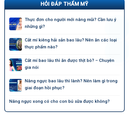
HỎI ĐÁP THẨM MỸ
Thực đơn cho người mới nâng mũi? Cần lưu ý
những gì?
Cắt mí kiêng hải sản bao lâu? Nên ăn các loại
thực phẩm nào?
Cắt mí bao lâu thì ăn được thịt bò? – Chuyên
gia nói
Nâng ngực bao lâu thì lành? Nên làm gì trong
giai đoạn hồi phục?
Nâng ngực xong có cho con bú sữa được không?