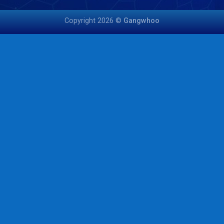
Copyright 2026 ©
Gangwhoo