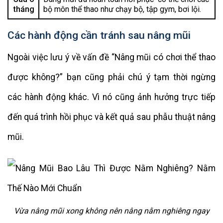
tháng
bộ môn thể thao như chạy bộ, tập gym, bơi lội.
Các hành động cần tránh sau nâng mũi
Ngoài việc lưu ý về vấn đề “Nâng mũi có chơi thể thao
được không?” bạn cũng phải chú ý tạm thời ngừng
các hành động khác. Vì nó cũng ảnh hưởng trực tiếp
đến quá trình hồi phục và kết quả sau phẫu thuật nâng
mũi.
Vừa nâng mũi xong không nên nâng nằm nghiêng ngay