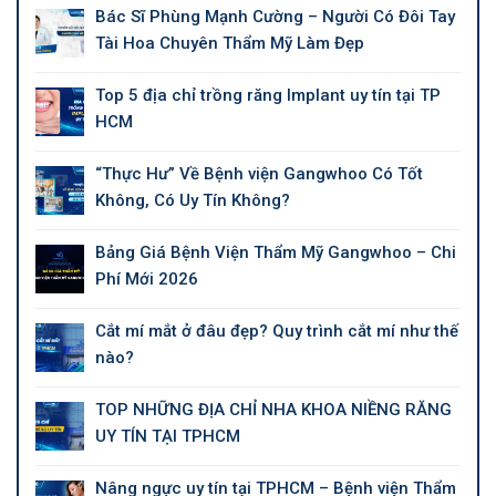
Bác Sĩ Phùng Mạnh Cường – Người Có Đôi Tay
Tài Hoa Chuyên Thẩm Mỹ Làm Đẹp
Top 5 địa chỉ trồng răng Implant uy tín tại TP
HCM
“Thực Hư” Về Bệnh viện Gangwhoo Có Tốt
Không, Có Uy Tín Không?
Bảng Giá Bệnh Viện Thẩm Mỹ Gangwhoo – Chi
Phí Mới 2026
Cắt mí mắt ở đâu đẹp? Quy trình cắt mí như thế
nào?
TOP NHỮNG ĐỊA CHỈ NHA KHOA NIỀNG RĂNG
UY TÍN TẠI TPHCM
Nâng ngực uy tín tại TPHCM – Bệnh viện Thẩm