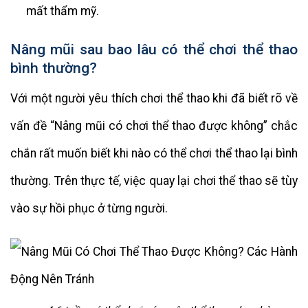
mất thẩm mỹ.
Nâng mũi sau bao lâu có thể chơi thể thao
bình thường?
Với một người yêu thích chơi thể thao khi đã biết rõ về
vấn đề “Nâng mũi có chơi thể thao được không” chắc
chắn rất muốn biết khi nào có thể chơi thể thao lại bình
thường. Trên thực tế, việc quay lại chơi thể thao sẽ tùy
vào sự hồi phục ở từng người.