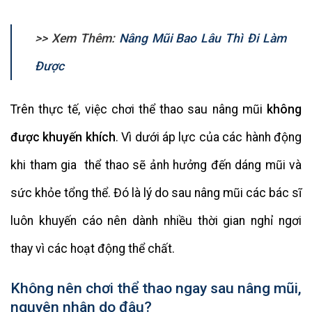
>> Xem Thêm:
Nâng Mũi Bao Lâu Thì Đi Làm
Được
Trên thực tế, việc chơi thể thao sau nâng mũi
không
được khuyến khích
. Vì dưới áp lực của các hành động
khi tham gia thể thao sẽ ảnh hưởng đến dáng mũi và
sức khỏe tổng thể. Đó là lý do sau nâng mũi các bác sĩ
luôn khuyến cáo nên dành nhiều thời gian nghỉ ngơi
thay vì các hoạt động thể chất.
Không nên chơi thể thao ngay sau nâng mũi,
nguyên nhân do đâu?